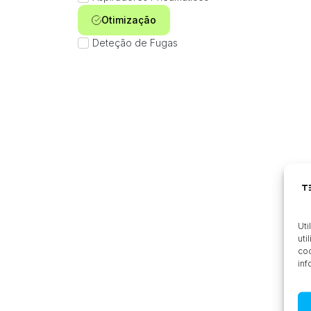
Otimização
Deteção de Fugas
Uti
uti
coo
inf