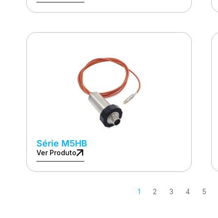
Série M5HB
Ver Produto
1
2
3
4
5