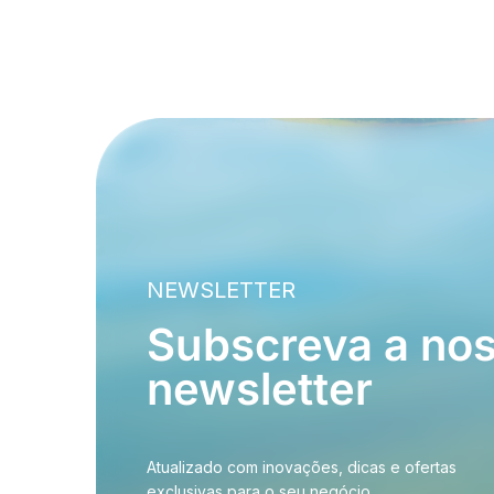
NEWSLETTER
Subscreva a no
newsletter
Atualizado com inovações, dicas e ofertas
exclusivas para o seu negócio.