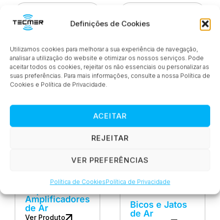
Definições de Cookies
Utilizamos cookies para melhorar a sua experiência de navegação,
analisar a utilização do website e otimizar os nossos serviços. Pode
Super Anéis
Anéis de Ar
aceitar todos os cookies, rejeitar os não essenciais ou personalizar as
de Ar
Standard
suas preferências. Para mais informações, consulte a nossa Política de
Cookies e Política de Privacidade.
Ver Produto
Ver Produto
ACEITAR
REJEITAR
VER PREFERÊNCIAS
Política de Cookies
Política de Privacidade
Super
Amplificadores
Bicos e Jatos
de Ar
de Ar
Ver Produto