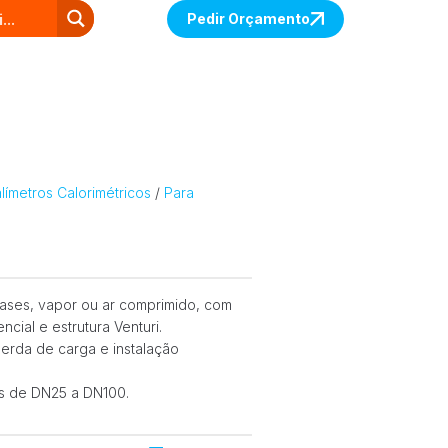
Pedir Orçamento
ímetros Calorimétricos
/
Para
gases, vapor ou ar comprimido, com
cial e estrutura Venturi.
 perda de carga e instalação
s de DN25 a DN100.