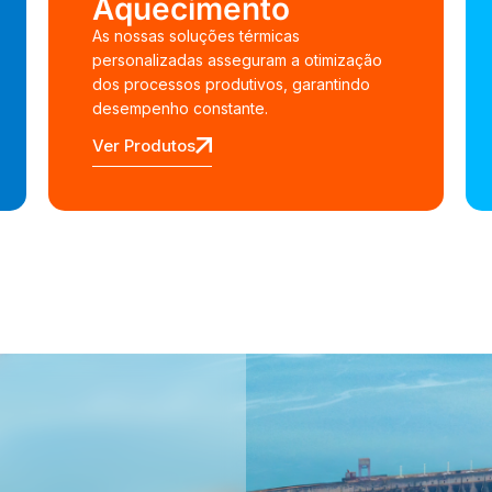
Aquecimento
As nossas soluções térmicas
personalizadas asseguram a otimização
dos processos produtivos, garantindo
desempenho constante.
Ver Produtos