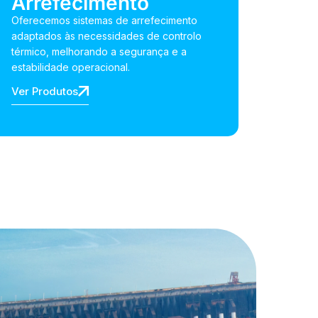
Arrefecimento
Oferecemos sistemas de arrefecimento
adaptados às necessidades de controlo
térmico, melhorando a segurança e a
estabilidade operacional.
Ver Produtos