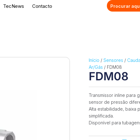
TecNews
Contacto
Início
/
Sensores
/
Caudal
Ar/Gás
/ FDM08
FDM08
Transmissor inline para 
sensor de pressão diferen
Alta estabilidade, baixa
simplificada.
Disponível para tubagen