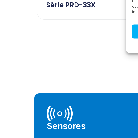
uti
Série PRD-33X
coo
inf
Sensores