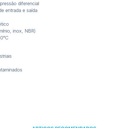
pressão diferencial
 de entrada e saída
tico
umínio, inox, NBR)
20°C
triais
ntaminados