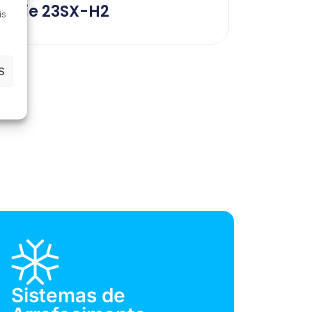
Série 23SX-H2
is
S
Sistemas de