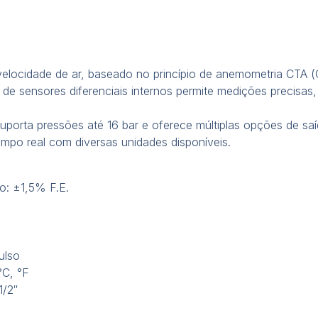
velocidade de ar, baseado no princípio de anemometria CTA 
 de sensores diferenciais internos permite medições precis
orta pressões até 16 bar e oferece múltiplas opções de saí
tempo real com diversas unidades disponíveis.
o: ±1,5% F.E.
pulso
°C, °F
1/2″