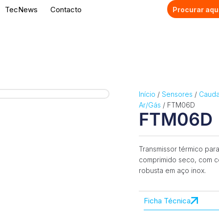
TecNews
Contacto
Início
/
Sensores
/
Caudal
Ar/Gás
/ FTM06D
FTM06D
Transmissor térmico par
comprimido seco, com c
robusta em aço inox.
Ficha Técnica