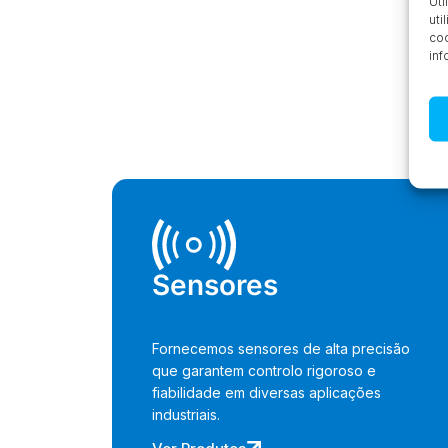
Uti
uti
coo
inf
Sensores
Fornecemos sensores de alta precisão
que garantem controlo rigoroso e
fiabilidade em diversas aplicações
industriais.