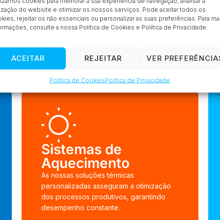
lizamos cookies para melhorar a sua experiência de navegação, analisar a
PRODUTOS
lização do website e otimizar os nossos serviços. Pode aceitar todos os
Inovação industrial
kies, rejeitar os não essenciais ou personalizar as suas preferências. Para ma
ormações, consulte a nossa Política de Cookies e Política de Privacidade.
à medida
ACEITAR
REJEITAR
VER PREFERÊNCIA
Política de Cookies
Política de Privacidade
Sistemas de
Aquecimento
As nossas soluções térmicas
personalizadas asseguram a otimização
dos processos produtivos, garantindo
desempenho constante.