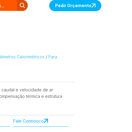
Pedir Orçamento
ímetros Calorimétricos
/
Para
a caudal e velocidade de ar
ompensação térmica e estrutura
Fale Connosco