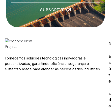
SUBSCREVER
i
a
Fornecemos soluções tecnológicas inovadoras e
s
personalizadas, garantindo eficiência, segurança e
ú
sustentabilidade para atender às necessidades industriais.
t
e
i
s
d
a