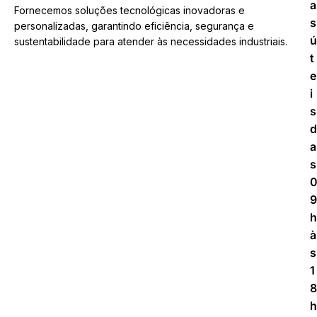
a
Fornecemos soluções tecnológicas inovadoras e
s
personalizadas, garantindo eficiência, segurança e
ú
sustentabilidade para atender às necessidades industriais.
t
e
i
s
d
a
s
9
h
à
s
1
8
h