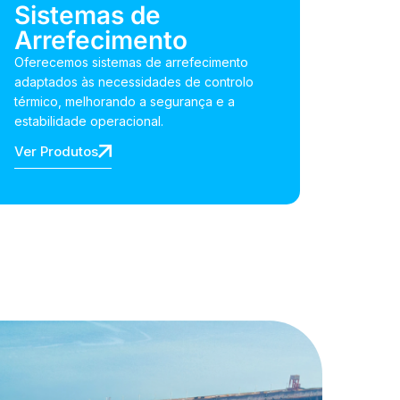
Sistemas de
Arrefecimento
Oferecemos sistemas de arrefecimento
adaptados às necessidades de controlo
térmico, melhorando a segurança e a
estabilidade operacional.
Ver Produtos