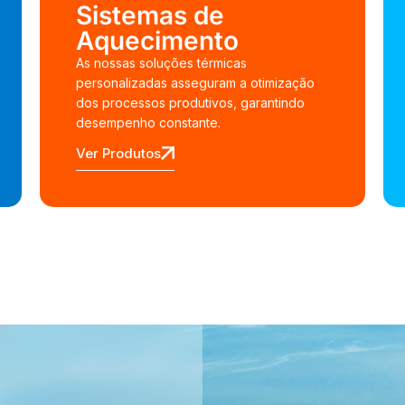
Sistemas de
Aquecimento
As nossas soluções térmicas
personalizadas asseguram a otimização
dos processos produtivos, garantindo
desempenho constante.
Ver Produtos