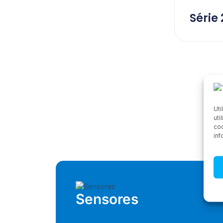
Série
Uti
uti
coo
inf
Sensores