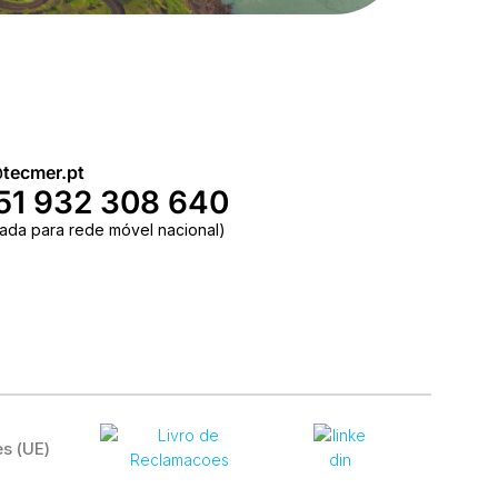
tecmer.pt
51 932 308 640
ada para rede móvel nacional)
es (UE)