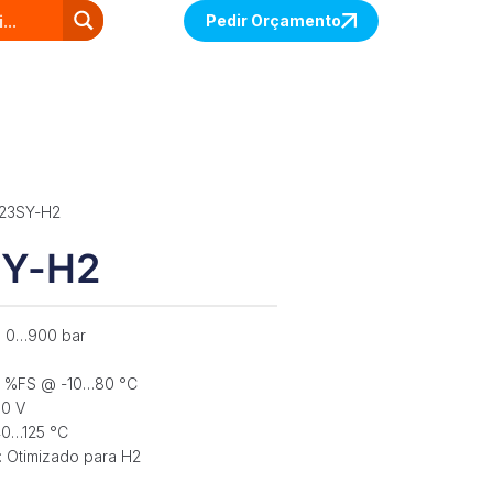
Pedir Orçamento
 23SY-H2
SY-H2
a 0…900 bar
0,7 %FS @ -10…80 °C
10 V
40…125 °C
s: Otimizado para H2