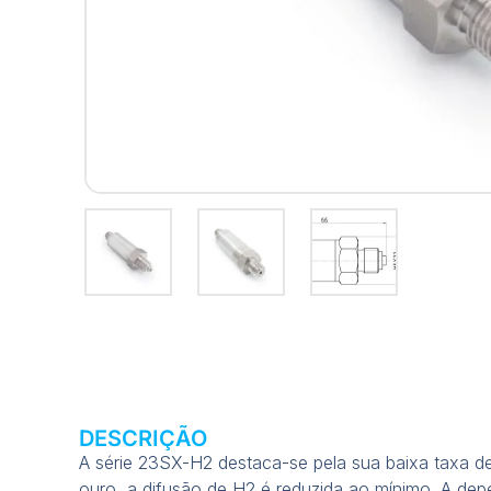
DESCRIÇÃO
A série 23SX-H2 destaca-se pela sua baixa taxa de
ouro, a difusão de H2 é reduzida ao mínimo. A de