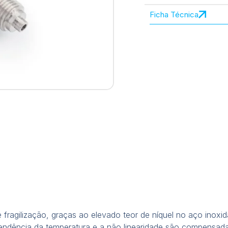
Ficha Técnica
 fragilização, graças ao elevado teor de níquel no aço inox
pendência da temperatura e a não linearidade são compensa