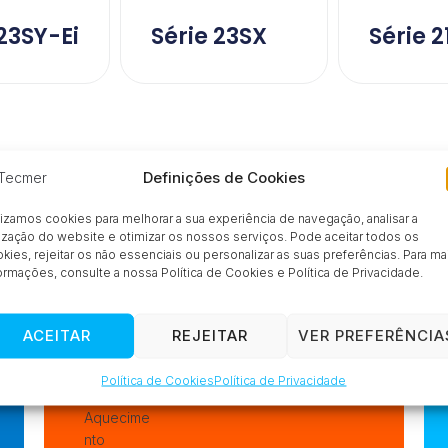
 23SY-Ei
Série 23SX
Série 2
PRODUTOS
Definições de Cookies
Inovação industrial
à medida
lizamos cookies para melhorar a sua experiência de navegação, analisar a
lização do website e otimizar os nossos serviços. Pode aceitar todos os
kies, rejeitar os não essenciais ou personalizar as suas preferências. Para ma
ormações, consulte a nossa Política de Cookies e Política de Privacidade.
ACEITAR
REJEITAR
VER PREFERÊNCIA
Política de Cookies
Política de Privacidade