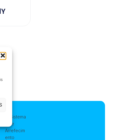
1Y
is
S