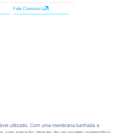
Fale Connosco
idável utilizado. Com uma membrana banhada a
das com precisão através de um modelo matemático