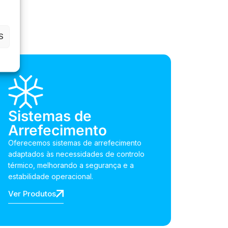
S
Sistemas de
Arrefecimento
Oferecemos sistemas de arrefecimento
adaptados às necessidades de controlo
térmico, melhorando a segurança e a
estabilidade operacional.
Ver Produtos