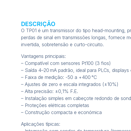
DESCRIÇÃO
O TP01 é um transmissor do tipo head-mounting, pro
perdas de sinal em transmissões longas, fornece m
invertida, sobretensão e curto-circuito.
Vantagens principais:
– Compatível com sensores Pt100 (3 fios)
– Saída 4–20 mA padrão, ideal para PLCs, displays e
– Faixa de medição: -50 a +400 °C
– Ajustes de zero e escala integrados (±10%)
– Alta precisão: ±0,1% F.E.
– Instalação simples em cabeçote redondo de son
– Proteções elétricas completas
– Construção compacta e económica
Aplicações típicas:
– Integração com sondas de temperatura (termoresi