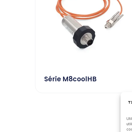
Série M8coolHB
Uti
uti
coo