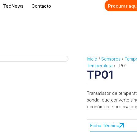
TecNews
Contacto
Início
/
Sensores
/
Tempe
Temperatura
/ TP01
TP01
Transmissor de tempera
sonda, que converte sin
económica e precisa para
Ficha Técnica