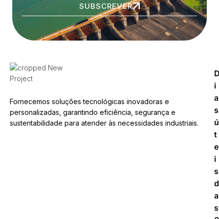
SUBSCREVER
i
a
Fornecemos soluções tecnológicas inovadoras e
s
personalizadas, garantindo eficiência, segurança e
ú
sustentabilidade para atender às necessidades industriais.
t
e
i
s
d
a
s