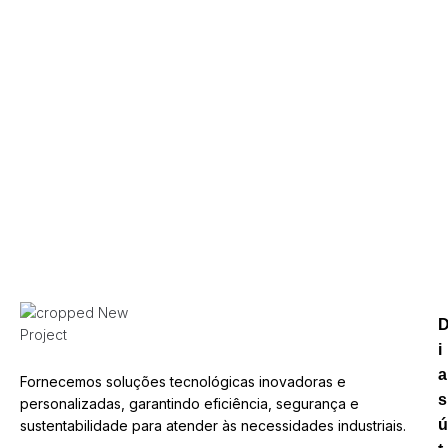
Subscreva a
nossa newsletter
Atualizado com inovações, dicas e ofertas
exclusivas para o seu negócio.
SUBSCREVER
i
a
Fornecemos soluções tecnológicas inovadoras e
s
personalizadas, garantindo eficiência, segurança e
ú
sustentabilidade para atender às necessidades industriais.