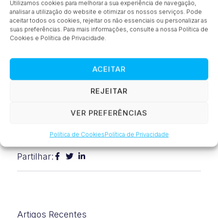
Utilizamos cookies para melhorar a sua experiência de navegação,
Limpar os diâmetros internos de tubos, canos,
analisar a utilização do website e otimizar os nossos serviços. Pode
canais, orifícios cegos, etc., nunca foi tão fácil
aceitar todos os cookies, rejeitar os não essenciais ou personalizar as
suas preferências. Para mais informações, consulte a nossa Política de
do que as pistolas de ar de segurança Soft Grip
Cookies e Política de Privacidade.
Back Blow . Você pode obtê-lo com os bocais de
sopro 1004SS ou 1006SS .
ACEITAR
Fonte: Cody Biehle, EXAIR
REJEITAR
A Tecmer é o representante oficial da EXAIR em
Portugal. Se necessitar de informação adicional
VER PREFERÊNCIAS
entre em contacto connosco.
Política de Cookies
Política de Privacidade
Partilhar:
Artigos Recentes