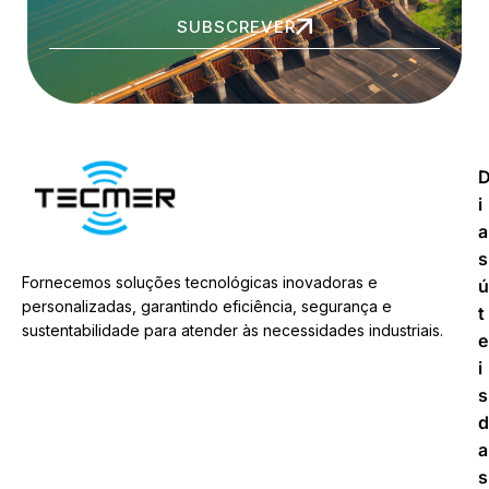
SUBSCREVER
i
a
s
Fornecemos soluções tecnológicas inovadoras e
ú
personalizadas, garantindo eficiência, segurança e
t
sustentabilidade para atender às necessidades industriais.
e
i
s
d
a
s