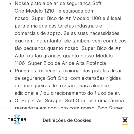
Nossa pistola de ar de segurança Soft
Grip Modelo 1210 é equipada com
nosso Super Bico de Ar Modelo 1100 e é ideal
para a maioria das tarefas industriais e
comerciais de sopro. Se as suas necessidades
exigirem, no entanto, ele também vem com bicos
tão pequenos quanto nosso Super Bico de Ar
Atto ou tão grandes quanto nosso Modelo
1106 Super Bico de Ar de Alta Potência
Podemos fornecer a maioria das pistolas de ar
de segurança Soft Grip com extensões rígidas
ou mangueiras de fixação , para alcance
adicional e / ou direcionamento do fluxo de ar.
O Super Air Scraper Soft Grip usa uma lâmina
raspadora em conjunto com nosso Bico Super
Air Flat de 2 ″ para remover detritos teimosos
Definições de Cookies
como calafetagem, tinta, adesivos, juntas, etc.,
de superfícies planas.