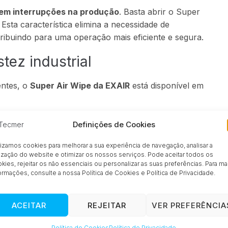
sem interrupções na produção
. Basta abrir o Super
 Esta característica elimina a necessidade de
buindo para uma operação mais eficiente e segura.
tez industrial
entes, o
Super Air Wipe da EXAIR
está disponível em
 °C. Disponível em 11 tamanhos (3/8″ a 11″).
Definições de Cookies
 agressivos e temperaturas até 427 °C.
lizamos cookies para melhorar a sua experiência de navegação, analisar a
lização do website e otimizar os nossos serviços. Pode aceitar todos os
kies, rejeitar os não essenciais ou personalizar as suas preferências. Para ma
ção e controlo de desempenho
ormações, consulte a nossa Política de Cookies e Política de Privacidade.
ir Wipe
para facilitar a instalação e otimizar
ACEITAR
REJEITAR
VER PREFERÊNCIA
Política de Cookies
Política de Privacidade