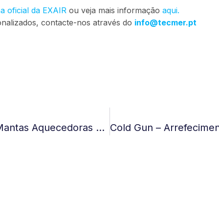
a oficial da EXAIR
ou veja mais informação
aqui.
onalizados, contacte-nos através do
info@tecmer.pt
Prepare-Se Para O Inverno Com As Mantas Aquecedoras Kuhlmann!