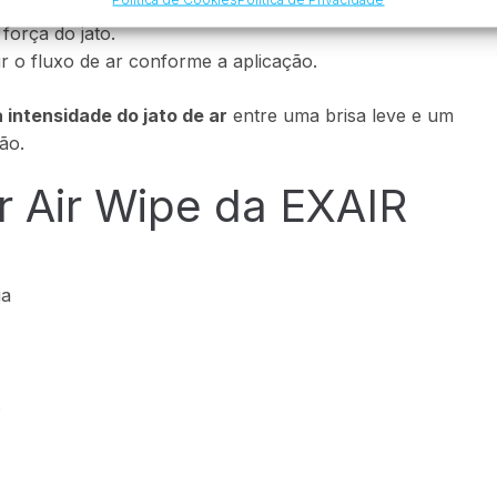
as do ar comprimido.
força do jato.
 o fluxo de ar conforme a aplicação.
a intensidade do jato de ar
entre uma brisa leve e um
ão.
 Air Wipe da EXAIR
ia
s