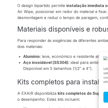
O design bipartido permite
instalação imediata 
Air Wipe, posicionar em redor do material e fixar.
desmontagem e reduz o tempo de paragem, contri
Materiais disponíveis e robus
Para responder às exigências de diferentes ambi
dois materiais:
Alumínio:
leve, económico e resistente até 204
Aço inoxidável (SS304):
ideal para ambientes
Disponível em 5 tamanhos (1/2″ a 4″).
Uti
uti
coo
Kits completos para instala
inf
A EXAIR disponibiliza
kits completos do Super A
o desempenho. Estes kits incluem: