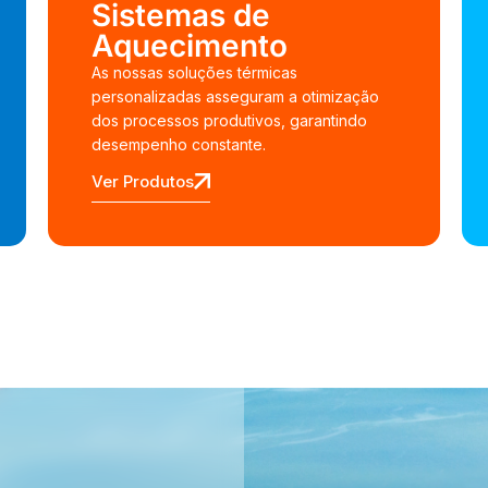
Sistemas de
Aquecimento
As nossas soluções térmicas
personalizadas asseguram a otimização
dos processos produtivos, garantindo
desempenho constante.
Ver Produtos