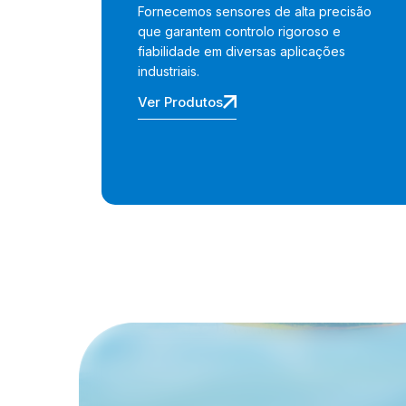
Fornecemos sensores de alta precisão
que garantem controlo rigoroso e
fiabilidade em diversas aplicações
industriais.
Ver Produtos