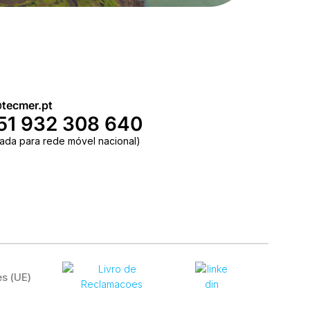
tecmer.pt
51 932 308 640
ada para rede móvel nacional)
es (UE)