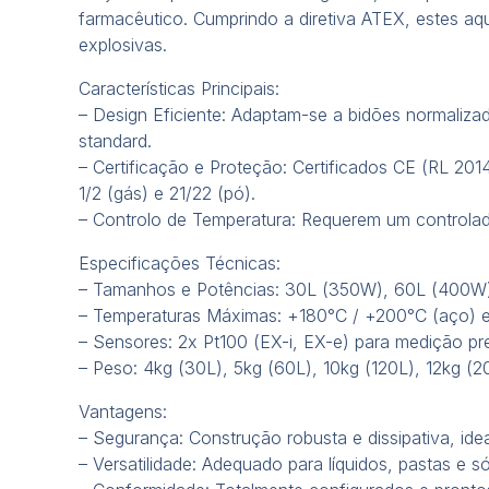
farmacêutico. Cumprindo a diretiva ATEX, estes aq
explosivas.
Características Principais:
– Design Eficiente: Adaptam-se a bidões normaliz
standard.
– Certificação e Proteção: Certificados CE (RL 20
1/2 (gás) e 21/22 (pó).
– Controlo de Temperatura: Requerem um controlad
Especificações Técnicas:
– Tamanhos e Potências: 30L (350W), 60L (400W
– Temperaturas Máximas: +180°C / +200°C (aço) e 
– Sensores: 2x Pt100 (EX-i, EX-e) para medição pre
– Peso: 4kg (30L), 5kg (60L), 10kg (120L), 12kg (2
Vantagens:
– Segurança: Construção robusta e dissipativa, ide
– Versatilidade: Adequado para líquidos, pastas e s