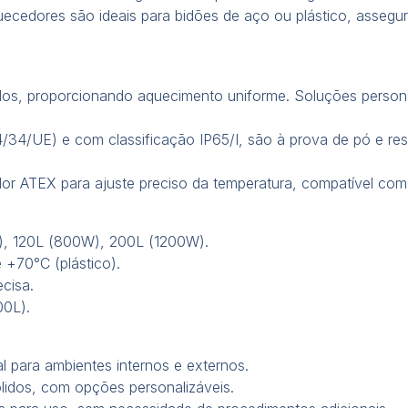
uecedores são ideais para bidões de aço ou plástico, assegu
ados, proporcionando aquecimento uniforme. Soluções person
14/34/UE) e com classificação IP65/I, são à prova de pó e re
or ATEX para ajuste preciso da temperatura, compatível com
), 120L (800W), 200L (1200W).
+70°C (plástico).
cisa.
00L).
al para ambientes internos e externos.
ólidos, com opções personalizáveis.