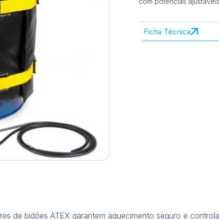
com potências ajustávei
Ficha Técnica
res de bidões ATEX garantem aquecimento seguro e controla