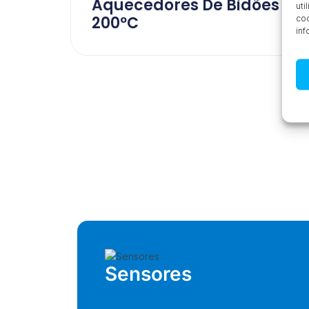
Aquecedores De Bidões 0-
uti
200ºC
coo
inf
Sensores