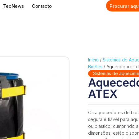
TecNews
Contacto
Início
/
Sistemas de Aqu
Bidões
/ Aquecedores d
Sistemas de aquecime
Aquecedo
ATEX
Os aquecedores de bid
segura e fiável para aq
ou plástico, cumprindo a
dimensões, estão dispon