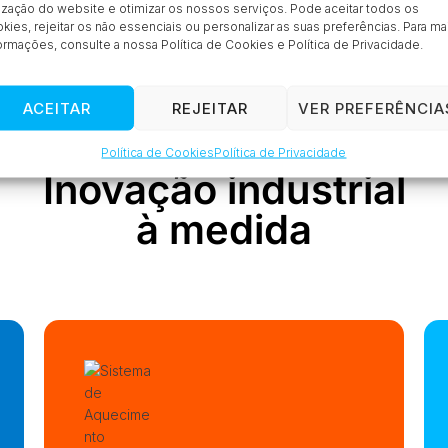
Aquecedores De Bidões 0-
lização do website e otimizar os nossos serviços. Pode aceitar todos os
90°C
kies, rejeitar os não essenciais ou personalizar as suas preferências. Para ma
ormações, consulte a nossa Política de Cookies e Política de Privacidade.
ACEITAR
REJEITAR
VER PREFERÊNCIA
Política de Cookies
Política de Privacidade
PRODUTOS
Inovação industrial
à medida