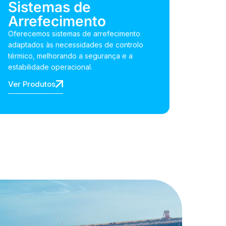
Sistemas de
Arrefecimento
Oferecemos sistemas de arrefecimento
adaptados às necessidades de controlo
térmico, melhorando a segurança e a
estabilidade operacional.
Ver Produtos