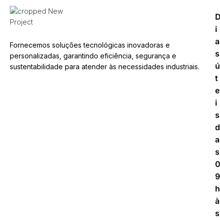
i
a
Fornecemos soluções tecnológicas inovadoras e
s
personalizadas, garantindo eficiência, segurança e
ú
sustentabilidade para atender às necessidades industriais.
t
e
i
s
d
a
s
9
h
à
s