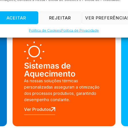
à medida
ACEITAR
REJEITAR
VER PREFERÊNCIA
Política de Cookies
Política de Privacidade
Sistemas de
Aquecimento
As nossas soluções térmicas
personalizadas asseguram a otimização
dos processos produtivos, garantindo
desempenho constante.
Ver Produtos