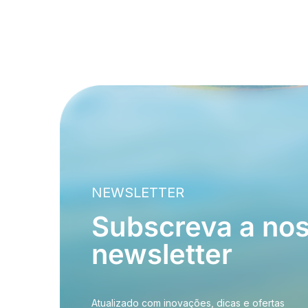
NEWSLETTER
Subscreva a no
newsletter
Atualizado com inovações, dicas e ofertas