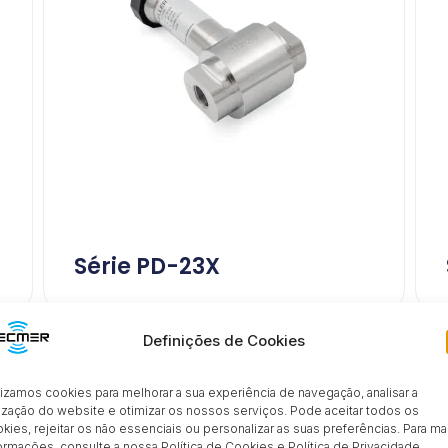
Série PD-23X
Definições de Cookies
PRODUTOS
lizamos cookies para melhorar a sua experiência de navegação, analisar a
Inovação industrial
lização do website e otimizar os nossos serviços. Pode aceitar todos os
kies, rejeitar os não essenciais ou personalizar as suas preferências. Para ma
ormações, consulte a nossa Política de Cookies e Política de Privacidade.