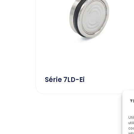
Série 7LD-Ei
Uti
uti
coo
inf