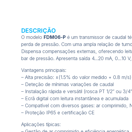
DESCRIÇÃO
O modelo
FDM06-P
é um transmissor de caudal tér
perda de pressão. Com uma ampla relação de turnd
Dispensa compensações externas, oferecendo leitur
bar de pressão. Apresenta saída 4…20 mA, 0…10 V
Vantagens principais:
– Alta precisão: ±(1.5% do valor medido + 0.8 m/s)
– Deteção de mínimas variações de caudal
– Instalação rápida e versátil (rosca PT 1/2″ ou 3/4″
– Ecrã digital com leitura instantânea e acumulada
– Compatível com diversos gases: ar comprimido, N₂
– Proteção IP65 e certificação CE
Aplicações típicas:
– Gestão de ar comprimido e eficiência energética