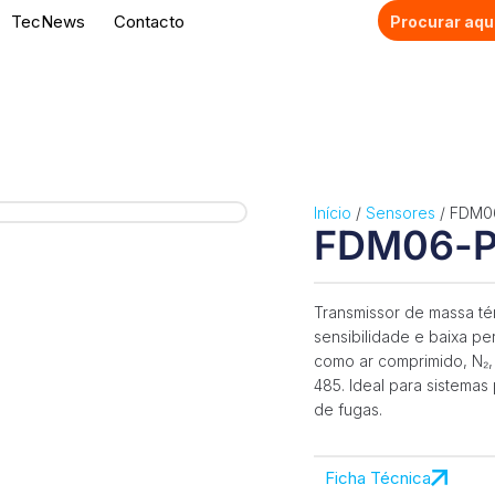
TecNews
Contacto
Início
/
Sensores
/ FDM0
FDM06-
Transmissor de massa tér
sensibilidade e baixa p
como ar comprimido, N₂, 
485. Ideal para sistema
de fugas.
Ficha Técnica