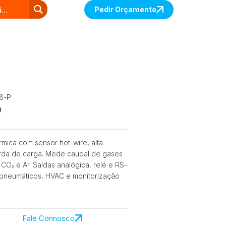
Pedir Orçamento
6-P
P
mica com sensor hot-wire, alta
erda de carga. Mede caudal de gases
CO₂ e Ar. Saídas analógica, relé e RS-
s pneumáticos, HVAC e monitorização
Fale Connosco