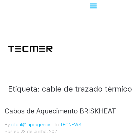
Etiqueta:
cable de trazado térmico
Cabos de Aquecimento BRISKHEAT
By
client@iupi.agency
In
TECNEWS
Posted
23 de Junho, 2021