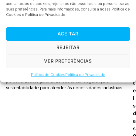
SUBSCREVER
aceitar todos os cookies, rejeitar os não essenciais ou personalizar as
suas preferências. Para mais informações, consulte a nossa Política de
Cookies e Política de Privacidade.
ACEITAR
REJEITAR
i
a
VER PREFERÊNCIAS
s
Fornecemos soluções tecnológicas inovadoras e
Política de Cookies
Política de Privacidade
ú
personalizadas, garantindo eficiência, segurança e
t
sustentabilidade para atender às necessidades industriais.
e
i
s
d
a
s