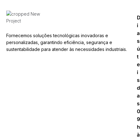
i
a
Fornecemos soluções tecnológicas inovadoras e
s
personalizadas, garantindo eficiência, segurança e
ú
sustentabilidade para atender às necessidades industriais.
t
e
i
s
d
a
s
9
h
à