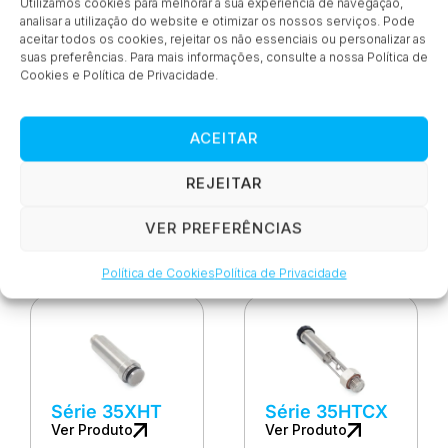
Utilizamos cookies para melhorar a sua experiência de navegação,
analisar a utilização do website e otimizar os nossos serviços. Pode
aceitar todos os cookies, rejeitar os não essenciais ou personalizar as
suas preferências. Para mais informações, consulte a nossa Política de
Cookies e Política de Privacidade.
ACEITAR
REJEITAR
Série 25Y
Série 35X
Ver Produto
Ver Produto
VER PREFERÊNCIAS
Política de Cookies
Política de Privacidade
Série 35XHT
Série 35HTCX
Ver Produto
Ver Produto