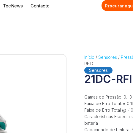
TecNews
Contacto
Início
/
Sensores
/
Press
RFID
Sensores
21DC-RF
Gamas de Pressão: 0…3 
Faixa de Erro Total: ± 0,
Faixa de Erro Total @ -
Características Especiai
bateria
Capacidade de Leitura: