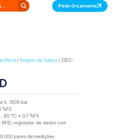
Pedir Orçamento
ão/Nível
/
Registo de Dados
/ 21DC-
ID
a 0…1000 bar
15 %FS
10…80 °C: ± 0,7 %FS
s: RFID, registador de dados com
 32.000 pares de medições