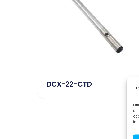
DCX-22-CTD
Uti
uti
coo
inf