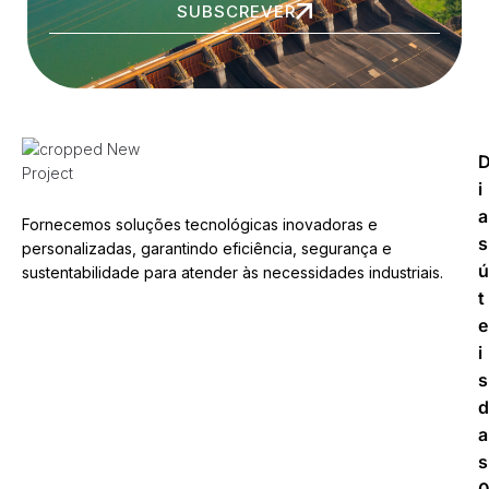
SUBSCREVER
i
a
Fornecemos soluções tecnológicas inovadoras e
s
personalizadas, garantindo eficiência, segurança e
ú
sustentabilidade para atender às necessidades industriais.
t
e
i
s
d
a
s