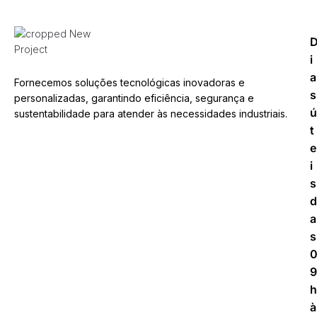
i
a
Fornecemos soluções tecnológicas inovadoras e
s
personalizadas, garantindo eficiência, segurança e
ú
sustentabilidade para atender às necessidades industriais.
t
e
i
s
d
a
s
9
h
à