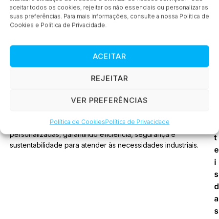
aceitar todos os cookies, rejeitar os não essenciais ou personalizar as
SUBSCREVER
suas preferências. Para mais informações, consulte a nossa Política de
Cookies e Política de Privacidade.
ACEITAR
REJEITAR
i
VER PREFERÊNCIAS
a
s
Política de Cookies
Política de Privacidade
Fornecemos soluções tecnológicas inovadoras e
ú
personalizadas, garantindo eficiência, segurança e
t
sustentabilidade para atender às necessidades industriais.
e
i
s
d
a
s