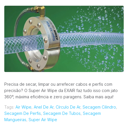
Precisa de secar, limpar ou arrefecer cabos e perfis com
precisão? O Super Air Wipe da EXAIR faz tudo isso com jato
360°, máxima eficiência e zero paragens. Saiba mais aqui!
Tags:
Air Wipe
,
Anel De Ar
,
Círculo De Ar
,
Secagem Cilindro
,
Secagem De Perfis
,
Secagem De Tubos
,
Secagem
Mangueiras
,
Super Air Wipe