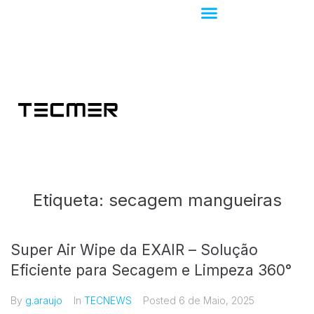
Etiqueta:
secagem mangueiras
Super Air Wipe da EXAIR – Solução
Eficiente para Secagem e Limpeza 360°
By
g.araujo
In
TECNEWS
Posted
6 de Maio, 2025