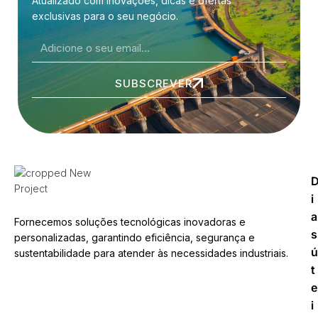
Atualizado com inovações, dicas e ofertas
exclusivas para o seu negócio.
SUBSCREVER
i
a
Fornecemos soluções tecnológicas inovadoras e
s
personalizadas, garantindo eficiência, segurança e
ú
sustentabilidade para atender às necessidades industriais.
t
e
i