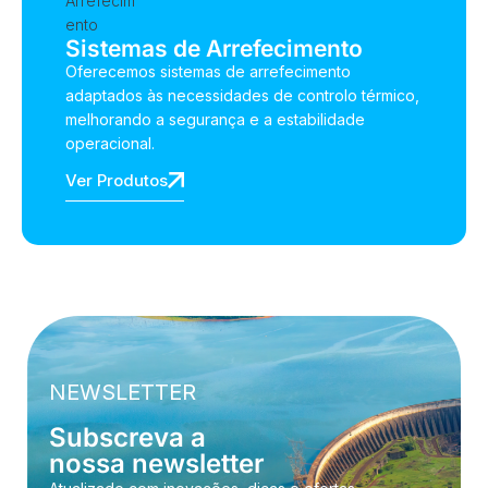
Sistemas de Arrefecimento
Oferecemos sistemas de arrefecimento
adaptados às necessidades de controlo térmico,
melhorando a segurança e a estabilidade
operacional.
Ver Produtos
NEWSLETTER
Subscreva a
nossa newsletter