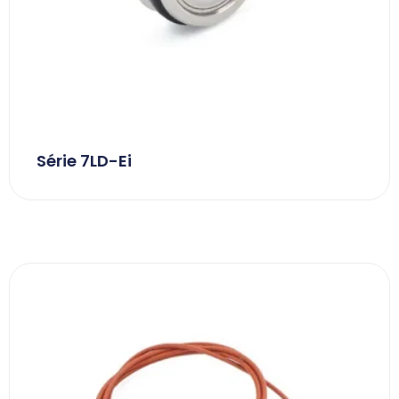
Série 7LD-Ei