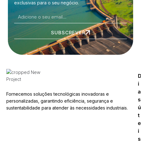
exclusivas para o seu negócio.
SUBSCREVER
i
a
Fornecemos soluções tecnológicas inovadoras e
s
personalizadas, garantindo eficiência, segurança e
ú
sustentabilidade para atender às necessidades industriais.
t
e
i
s